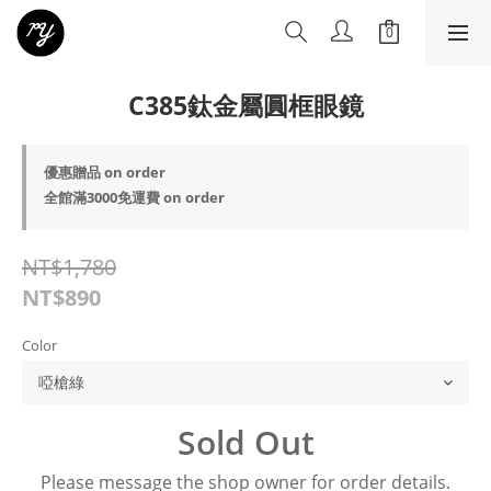
C385鈦金屬圓框眼鏡
優惠贈品 on order
全館滿3000免運費 on order
NT$1,780
NT$890
Color
Sold Out
Please message the shop owner for order details.