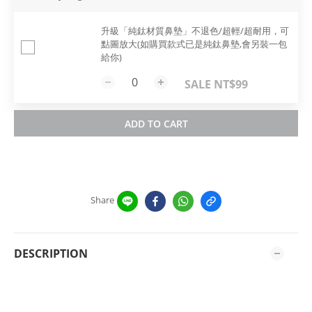
升級「純鈦材質鼻墊」不退色/超輕/超耐用，可
點圖放大(如購買款式已是純鈦鼻墊,會另裝一包
給你)
SALE NT$99
ADD TO CART
Share
DESCRIPTION