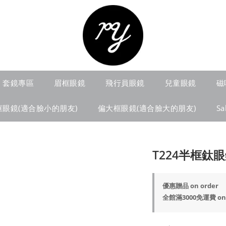
套鏡專區
眉框眼鏡
飛行員眼鏡
兒童眼鏡
磁
框眼鏡(適合臉小的朋友)
偏大框眼鏡(適合臉大的朋友)
S
T224半框鈦
優惠贈品 on order
全館滿3000免運費 on 