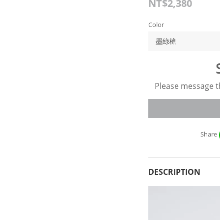
NT$2,380
Color
Please message th
Share
DESCRIPTION