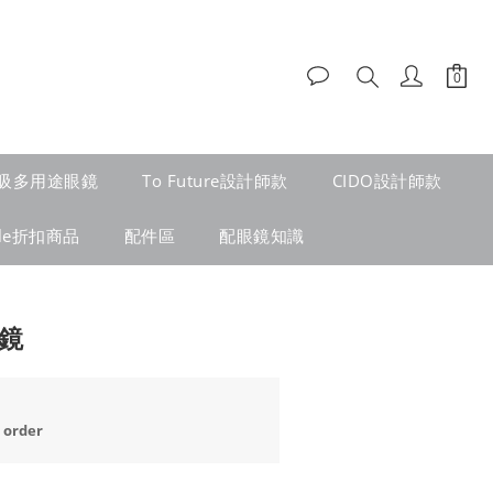
吸多用途眼鏡
To Future設計師款
CIDO設計師款
ale折扣商品
配件區
配眼鏡知識
眼鏡
order