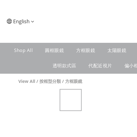
English
Shop All
圓框眼鏡
方框眼鏡
太陽眼鏡
透明款式區
代配近視片
偏小
View All
/
按框型分類
/
方框眼鏡