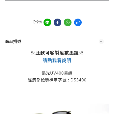
分享到
商品描述
※此款可客製度數墨鏡※
請點我看說明
偏光UV400
墨鏡
經濟部檢驗標章字號 :
D5
3400