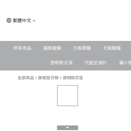
繁體中文
所有商品
圓框眼鏡
方框眼鏡
太陽眼鏡
透明款式區
代配近視片
偏小
全部商品
/
按框型分類
/
透明款式區