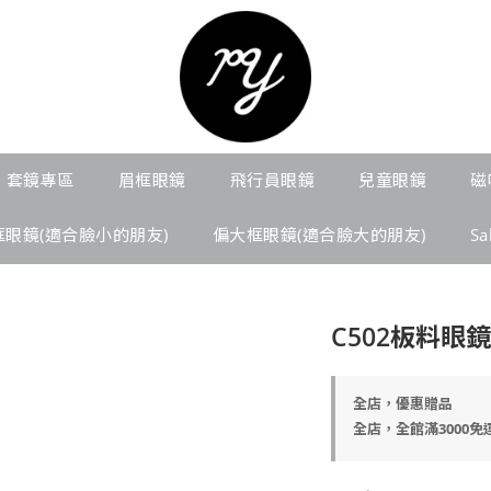
套鏡專區
眉框眼鏡
飛行員眼鏡
兒童眼鏡
磁
框眼鏡(適合臉小的朋友)
偏大框眼鏡(適合臉大的朋友)
S
C502板料眼鏡
全店，優惠贈品
全店，全館滿3000免