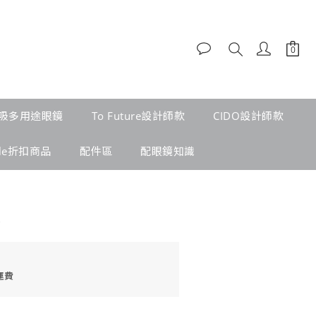
吸多用途眼鏡
To Future設計師款
CIDO設計師款
ale折扣商品
配件區
配眼鏡知識
運費