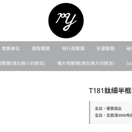
套鏡專區
眉框眼鏡
飛行員眼鏡
兒童眼鏡
磁
框眼鏡(適合臉小的朋友)
偏大框眼鏡(適合臉大的朋友)
S
T181鈦細半
全店，優惠贈品
全店，全館滿3000免