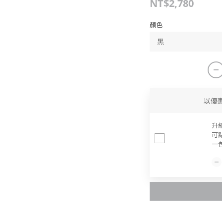
NT$2,780
顏色
以優
升
可
一