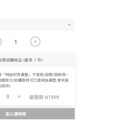
惠價加購商品
(最多 1 件)
級「純鈦材質鼻墊」不退色/超輕/超耐用，
點圖放大(如購買款式已是純鈦鼻墊,會另裝
包給你)
優惠價 NT$99
加入購物車