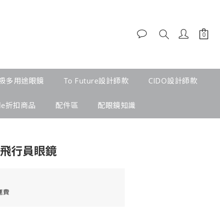
吸多用途眼鏡
To Future設計師款
CIDO設計師款
ale折扣商品
配件區
配眼鏡知識
小飛行員眼鏡
運費