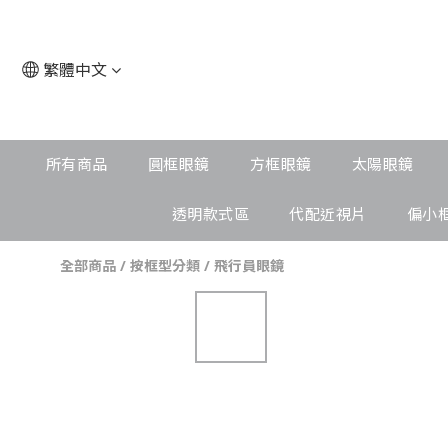
繁體中文
所有商品
圓框眼鏡
方框眼鏡
太陽眼鏡
透明款式區
代配近視片
偏小
全部商品
/
按框型分類
/
飛行員眼鏡