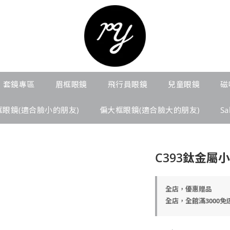
套鏡專區
眉框眼鏡
飛行員眼鏡
兒童眼鏡
磁
框眼鏡(適合臉小的朋友)
偏大框眼鏡(適合臉大的朋友)
S
C393鈦金屬
全店，優惠贈品
全店，全館滿3000免