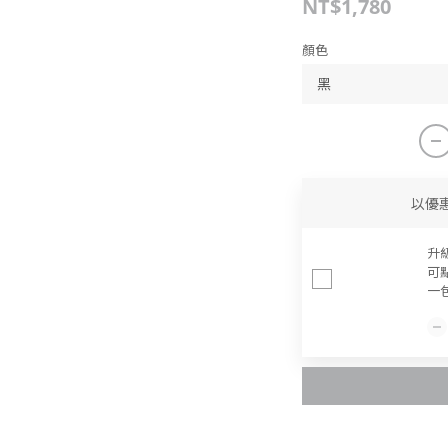
NT$1,780
顏色
以優
升
可
一