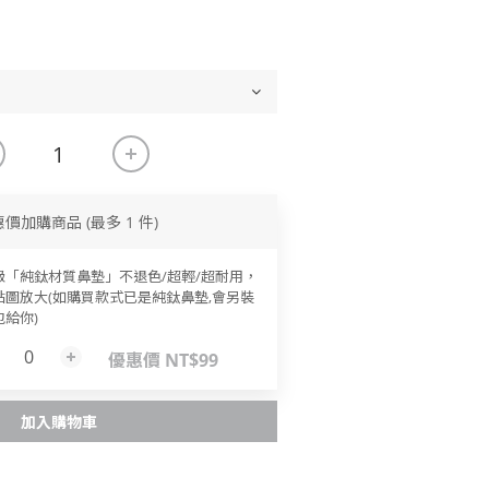
惠價加購商品
(最多 1 件)
級「純鈦材質鼻墊」不退色/超輕/超耐用，
點圖放大(如購買款式已是純鈦鼻墊,會另裝
包給你)
優惠價 NT$99
加入購物車