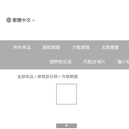
繁體中文
所有商品
圓框眼鏡
方框眼鏡
太陽眼鏡
透明款式區
代配近視片
偏小
全部商品
/
按框型分類
/
方框眼鏡