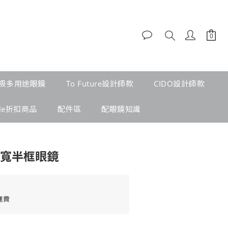
吸多用途眼鏡
To Future設計師款
CIDO設計師款
ale折扣商品
配件區
配眼鏡知識
超寬半框眼鏡
運費