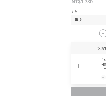
NT$1,780
顏色
以優
升
可
一