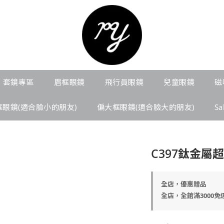
套鏡專區
眉框眼鏡
飛行員眼鏡
兒童眼鏡
磁
框眼鏡(適合臉小的朋友)
偏大框眼鏡(適合臉大的朋友)
S
C397鈦金屬
全店，優惠贈品
全店，全館滿3000免