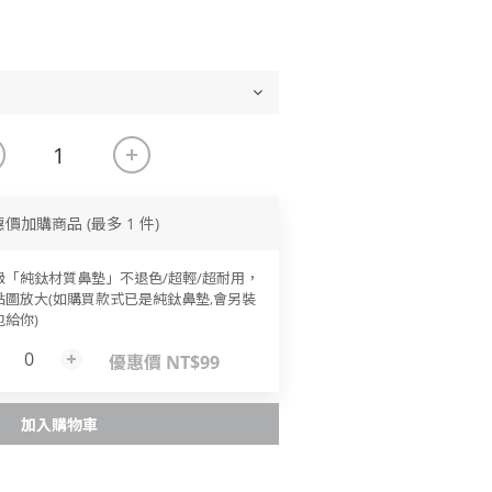
惠價加購商品
(最多 1 件)
級「純鈦材質鼻墊」不退色/超輕/超耐用，
點圖放大(如購買款式已是純鈦鼻墊,會另裝
包給你)
優惠價 NT$99
加入購物車