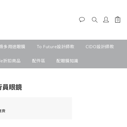
吸多用途眼鏡
To Future設計師款
CIDO設計師款
ale折扣商品
配件區
配眼鏡知識
行員眼鏡
運費