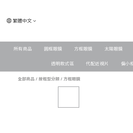
繁體中文
所有商品
圓框眼鏡
方框眼鏡
太陽眼鏡
透明款式區
代配近視片
偏小
全部商品
/
按框型分類
/
方框眼鏡