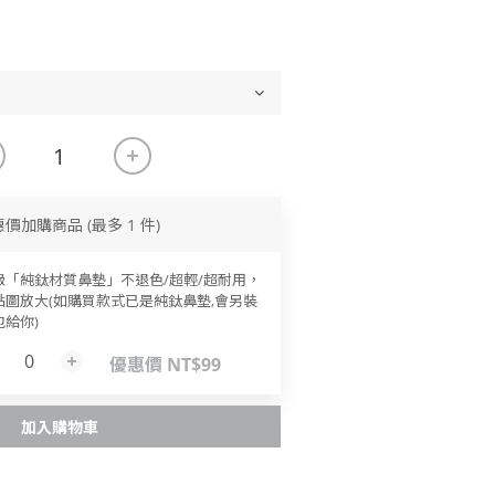
惠價加購商品
(最多 1 件)
級「純鈦材質鼻墊」不退色/超輕/超耐用，
點圖放大(如購買款式已是純鈦鼻墊,會另裝
包給你)
優惠價 NT$99
加入購物車