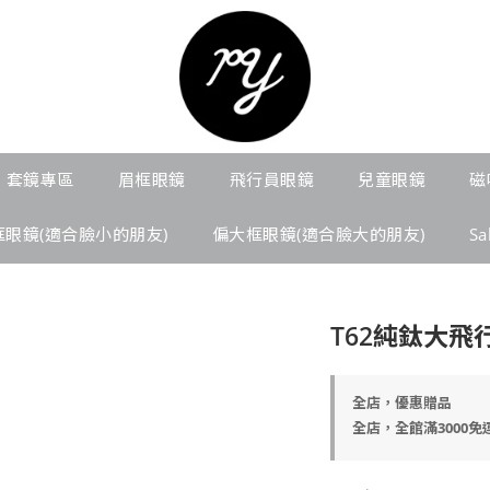
套鏡專區
眉框眼鏡
飛行員眼鏡
兒童眼鏡
磁
框眼鏡(適合臉小的朋友)
偏大框眼鏡(適合臉大的朋友)
S
T62純鈦大飛
全店，優惠贈品
全店，全館滿3000免