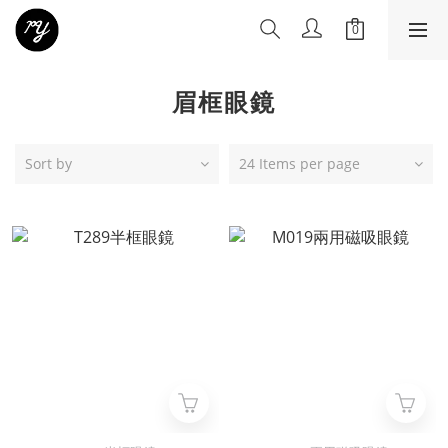
眉框眼鏡
Sort by
24 Items per page